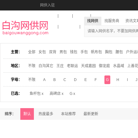
网供入驻
美图秀秀
音乐盒
活动报名
找网供
找服务商
资讯文
收藏本站
下载到桌面
在线客服
主营：
全部
女包
双背
男包
钱包
手包
帆布包
胸包
腰包
户外运
地区：
不限
白沟其它
王庄
老联运
天成嘉园
御龙庭
水晶域
上善
字母：
不限
A
B
C
D
E
F
G
H
I
J
已选：
鱼杆包 x
高碑店 x
G x
排序：
默认
热度最多
本站推荐
最新更新