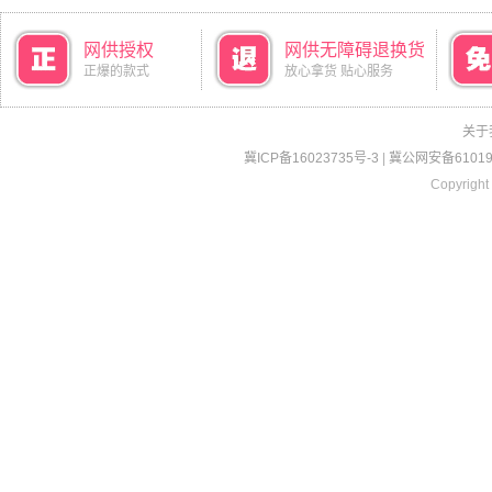
网供授权
网供无障碍退换货
正爆的款式
放心拿货 贴心服务
关于
冀ICP备16023735号-3
|
冀公网安备610190
Copyright