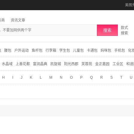
美图
务商
资讯文章
款式
搜索
搜索
包
腰包
户外运动
鱼杆包
行李箱
学生包
儿童包
卡通包
妈咪包
手机包
化
水晶域
上善花都
富润晶典
凯旋城
阳光西郡
芙蓉苑
金正嘉园
工业区
和道
H
I
J
K
L
M
N
O
P
Q
R
S
T
U