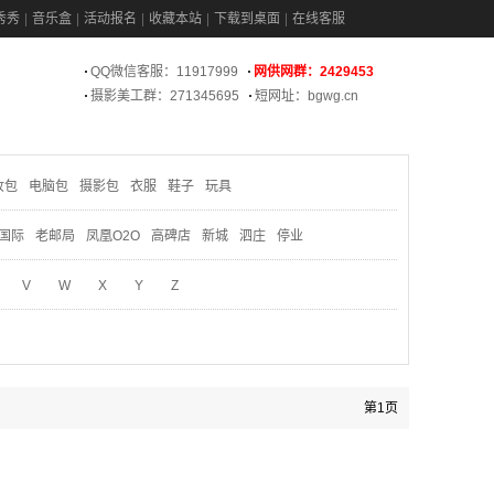
秀秀
音乐盒
活动报名
收藏本站
下载到桌面
在线客服
QQ微信客服：11917999
网供网群：2429453
摄影美工群：271345695
短网址：bgwg.cn
妆包
电脑包
摄影包
衣服
鞋子
玩具
国际
老邮局
凤凰O2O
高碑店
新城
泗庄
停业
V
W
X
Y
Z
第1页