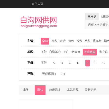
网供入驻
找网供
找服
主营：
全部
女包
双背
男包
钱包
手包
帆布包
胸
地区：
不限
白沟其它
王庄
老联运
天成嘉园
御龙庭
字母：
不限
A
B
C
D
E
F
G
已选：
天成嘉园 x
E x
排序：
默认
热度最多
本站推荐
最新更新