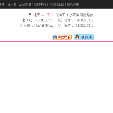
秀秀
音乐盒
活动报名
收藏本站
下载到桌面
在线客服
地图
王庄
白沟王庄小区第四街路南
QQ：1669200770
电话：15100225312
旺旺：优优新潮bag
微信：15100225312