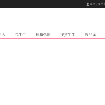
美图
纠错
网店
包牛牛
搜箱包网
搜货牛牛
搜品库