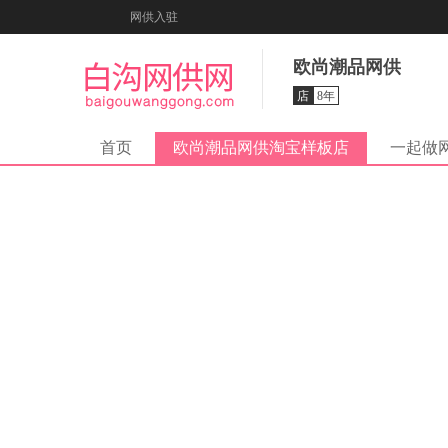
网供入驻
欧尚潮品网供
店
8年
首页
欧尚潮品网供淘宝样板店
一起做