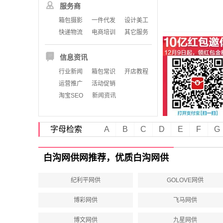
服务商
箱包摄影
一件代发
设计美工
快递物流
电商培训
其它服务
信息资讯
行业新闻
箱包常识
开店教程
运营推广
活动促销
淘宝SEO
新闻资讯
字母检索
A
B
C
D
E
F
G
白沟网供网推荐，优质白沟网供
纪利平网供
GOLOVE网供
博彩网供
飞马网供
博文网供
九星网供