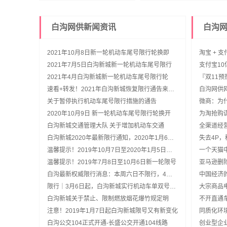
白沟网供新闻资讯
白沟
2021年10月8日新一轮机动车尾号限行轮换即
淘宝 + 
2021年7月5日白沟新城新一轮机动车尾号限行
支付宝10
2021年4月白沟新城新一轮机动车尾号限行轮
『双11预
速看+转发！2021年白沟新城恢复限行通告来啦！2
白沟网供网
关于暂停执行机动车尾号限行措施的通告
微商：为
2020年10月9日 新一轮机动车尾号限行轮换开
为淘抢购
白沟新城交通管理大队 关于增加机动车交通
全渠道经
白沟新城2020年最新限行通知，2020年1月6日至
失去4P
温馨提示！2019年10月7日至2020年1月5日新一
一个天猫
温馨提示！2019年7月8日至10月6日新一轮限号
亚马逊删
白沟最新权威限行消息：本周六日不限行，4月1日
中国经济的
限行｜3月6日起，白沟新城实行机动车单双号限行
大宗商品
白沟新城关于禁止、限制燃放烟花爆竹规定明
不开直通
注意！2019年1月7日起白沟新城限号又有新变化
同质化环
白沟公交104正式开通-长盛公交开通104线路
创业型企