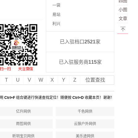
四图
一袋
小图
易站
文章
利兴
返回
已入驻档口
2521
家
顶部
已入驻服务商
115
家
T
U
V
W
X
Y
Z
位置查找
用
Ctrl+F
组合键进行快速查找定位！随便按
Ctrl+D
收藏本页！谢谢！
亿升网供
千色网供
雨哲网供
云狼户外网供
昕玥宝贝网供
美乐途网供