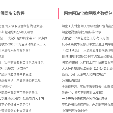
网供网淘宝教程
网供网淘宝教程图片数据包
支付宝 每天领取现金红包 路径大全(
淘宝 + 支付宝 每天领取现金红包 路径
亿红包邀您瓜分-每天可领
淘宝短视频商家分层标准公示
热』一大波红包即将来袭 20日0点疯
支付宝10亿红包邀您瓜分-每天可领
收集-2016年淘宝活动报名入口大
反不正当竞争法修订草案获通过 刷单
什么没有人买你的东西？
『双11预热』一大波红包即将来袭 20
谋划
白沟网供网收集-2016年淘宝活动报
营，实体零售要取舍什么选择什么
淘宝客服是什么样的工作？我来告诉
，移互营销靠什么支撑？
天天特价规则玩法变更【16.5.4最近
中级运营应该具备的思维
微商：为什么没有人买你的东西？
除虚假评论，产品测评恐有风险
为淘抢购谋划
“她时代”
全渠道经营，实体零售要取舍什么选
电商风光背后不可回避的隐忧
失去4P，移互营销靠什么支撑？
车钻展从0信誉到1钻做到月入上万
一个天猫中级运营应该具备的思维
境下如何做好产品定位？
亚马逊删除虚假评论，产品测评恐有
业营销策划的七大突破点
中国经济的“她时代”