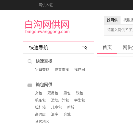
网供入驻
找网供
找服
首页
网供
快速导航
快速查找
字母查找
位置查找
找包网
箱包网供
女包
双肩包
男包
钱包
帆布包
运动户外包
学生包
拉杆箱
儿童包
新城
高碑店
泗庄
容城
其它地区