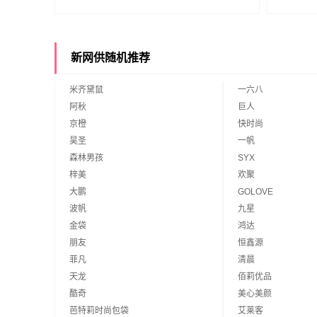
新网供随机推荐
米齐黛鼠
一六八
阿秋
巨人
京橙
快时尚
昊圣
一帆
森林男孩
SYX
梓美
欢聚
大鹏
GOLOVE
波帆
九星
金袋
鸿达
朋友
恒鑫源
菲凡
清晨
天龙
佰莉优品
酷奇
美心美颜
芭特莉时尚包袋
艾莱客