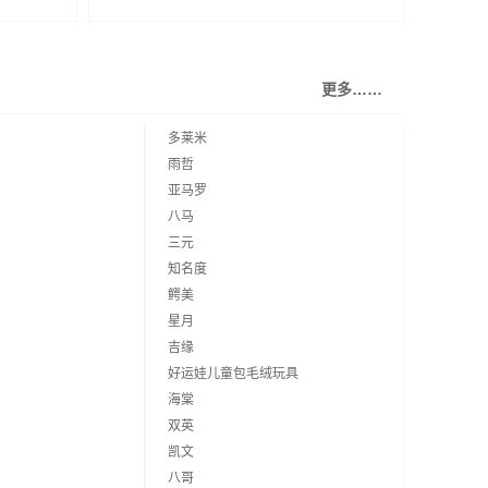
更多……
多莱米
雨哲
亚马罗
八马
三元
知名度
鳄美
星月
吉缘
好运娃儿童包毛绒玩具
海棠
双英
凯文
八哥