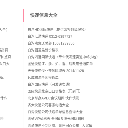
快递信息大全
大全(
白沟HD国际快递（提供带客翻译服务）
白沟汇通快递 0312-6397727
白沟宅急送总部 15081239356
最高罚
白沟圆通最新价格表
日0点疯
白沟鸿远国际快递（专业代发速卖通中邮小包）
名入口大
圆通快递江、浙、沪、鲁、皖改用普通面单
你
天天快递停业整顿区域表 2014/11/28
更新】
远成物流全国报价单
白沟国际快递（可发速卖通）
国际快递北京出口价格表（门到门）
择什么
北京举办APEC会议期间 快件慎发
各大快递公司客服电话大全
白沟快递公司快递单号信息查询大全
风险
圆通VIP价格表 全国6.5 阳光国际圆通
圆通快递不到区域、暂停网点公布 - 大家慎