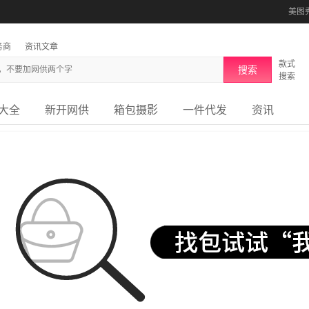
美图
务商
资讯文章
款式
搜索
搜索
大全
新开网供
箱包摄影
一件代发
资讯