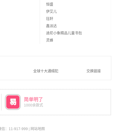
恒盛
伊艾儿
珏轩
鑫派达
迪尼小象精品儿童书包
灵蜂
全球十大通缉犯
交换链接
简单明了
1000余款式
11-917-999
|
网站地图