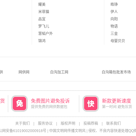
耀美
皓铮
米菲猫
伊人
品宜
向阳
梦飞儿
物语
慧韬户外
三金
锦鸿
母婴贝贝
供
网供网
白沟加工网
白沟箱包批发市场
货
免费图片避免投诉
新款更新速度
提供免费的网供数据包
第一时间 避免压货
关于我们
|
服务协议
|
版权声明
|
投稿荐稿
|
联系我们
网安备61019002000918号
|
中国文明网传播文明风
|
侵权、不良内容快速处理QQ微信：