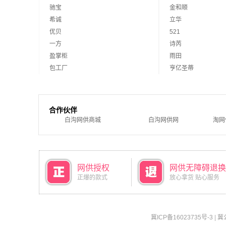
驰宝
金和顺
希诚
立华
优贝
521
一方
诗芮
盈掌柜
雨田
包工厂
亨亿圣蒂
合作伙伴
白沟网供商城
白沟网供网
淘网
网供授权
网供无障碍退换
正爆的款式
放心拿货 贴心服务
冀ICP备16023735号-3
|
冀公