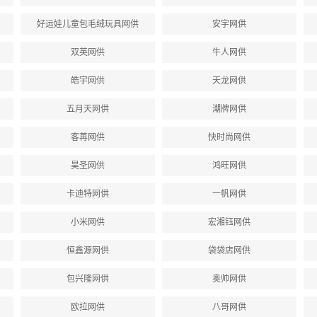
好运娃儿童包毛绒玩具网供
安宇网供
双英网供
牛人网供
皓宇网供
天龙网供
五月天网供
潮牌网供
客苒网供
快时尚网供
昊圣网供
鸿旺网供
卡迪特网供
一帆网供
小米网供
宏湘钰网供
恒鑫源网供
袋袋店网供
包兴隆网供
奥帅网供
欧拉网供
八哥网供