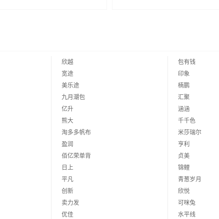
欣越
包有钱
宽途
印象
美乐途
楠鹏
九月潮包
汇聚
亿升
涵涵
熊大
千千色
淘多多帆布
米莎瑞尔
盈润
亨利
佰亿荣单背
贞美
日上
锦鲤
平凡
青葱岁月
创新
欣悦
卖力发
可咪兔
优佳
水平线