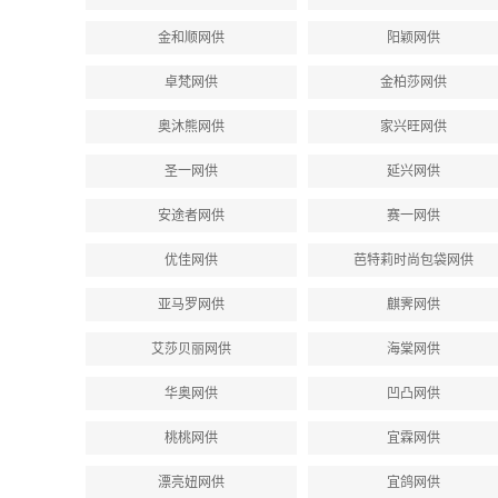
金和顺网供
阳颖网供
卓梵网供
金柏莎网供
奥沐熊网供
家兴旺网供
圣一网供
延兴网供
安途者网供
赛一网供
优佳网供
芭特莉时尚包袋网供
亚马罗网供
麒霁网供
艾莎贝丽网供
海棠网供
华奥网供
凹凸网供
桃桃网供
宜霖网供
漂亮妞网供
宜鸽网供