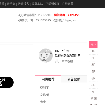
秀秀
音乐盒
活动报名
收藏本站
下载到桌面
在线客服
QQ微信客服：11917999
网供网群：2429453
摄影美工群：271345695
短网址：bgwg.cn
定位
1F
Hi，
上午好！
欢迎来到白沟网供网
2F
本站客服
3F
4F
5F
网供推荐
公告帮助
6F
纪利平
7F
安途者
招商
卡宝