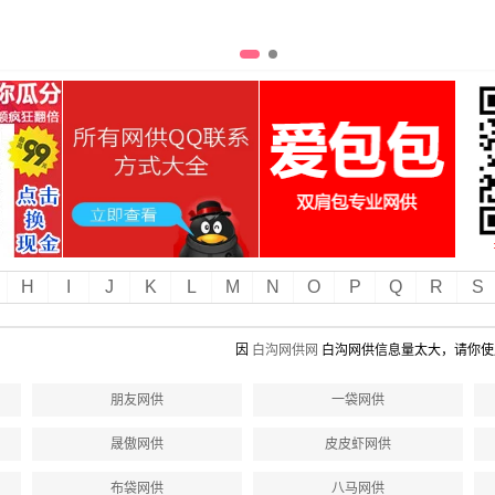
H
I
J
K
L
M
N
O
P
Q
R
S
因
白沟网供网
白沟网供信息量太大，请你使
朋友网供
一袋网供
晟傲网供
皮皮虾网供
布袋网供
八马网供