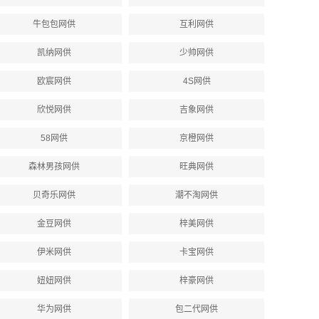
牛包包网供
互利网供
凯纳网供
少帅网供
欧宸网供
4S网供
欣悦网供
吉象网供
58网供
京橙网供
森林男孩网供
旺典网供
贝奇乐网供
潮不淘网供
金豆网供
梓美网供
伊米网供
卡宝网供
妞妞网供
梓豪网供
华为网供
包二代网供