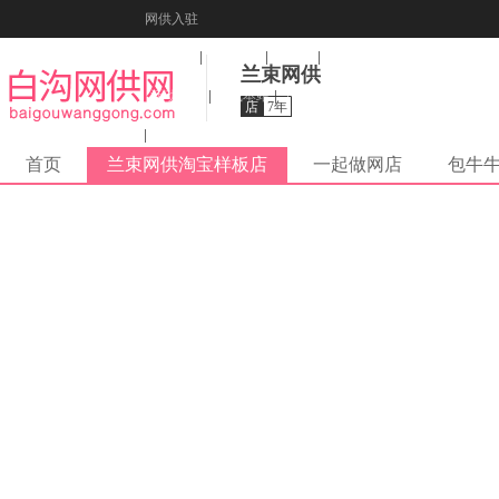
网供入驻
美图秀秀
音乐盒
纠错
兰束网供
活动报名
收藏本站
下载到桌面
店
7年
在线客服
首页
兰束网供淘宝样板店
一起做网店
包牛