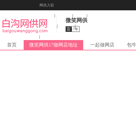
网供入驻
美图秀秀
音乐盒
纠错
微笑网供
活动报名
收藏本站
下载到桌面
店
7年
在线客服
首页
微笑网供17做网店地址
一起做网店
包