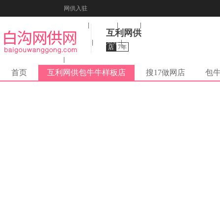
网供入驻
美图秀秀
音乐盒
纠错
互利网供
活动报名
收藏本站
下载到桌面
店
7年
在线客服
首页
互利网供包牛牛样板店
搜17做网店
包