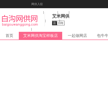
网供入驻
美图秀秀
音乐盒
纠错
艾米网供
活动报名
收藏本站
下载到桌面
店
10年
在线客服
首页
艾米网供淘宝样板店
一起做网店
包牛