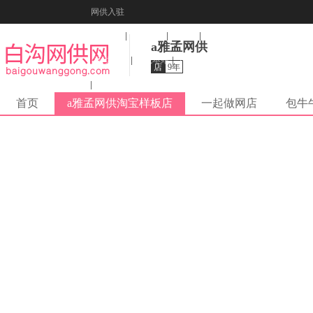
网供入驻
美图秀秀
音乐盒
纠错
a雅孟网供
活动报名
收藏本站
下载到桌面
店
9年
在线客服
首页
a雅孟网供淘宝样板店
一起做网店
包牛