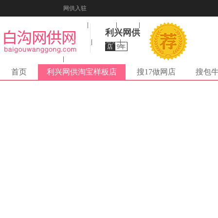
网供入驻
美图秀秀
音乐盒
纠错
利兴网供
活动报名
收藏本站
下载到桌面
店
9年
在线客服
首页
利兴网供淘宝样板店
搜17做网店
搜包