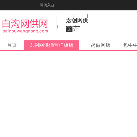
网供入驻
美图秀秀
音乐盒
纠错
厷创网供
活动报名
收藏本站
下载到桌面
店
9年
在线客服
首页
厷创网供淘宝样板店
一起做网店
包牛