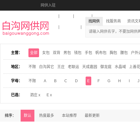
网供入驻
美图秀秀
音乐盒
活动报名
找网供
找服务商
资讯文
收藏本站
下载到桌面
在线客服
主营：
全部
女包
双背
男包
钱包
手包
帆布包
胸包
腰包
户外
地区：
不限
白沟其它
王庄
老联运
天成嘉园
御龙庭
水晶域
上善
字母：
不限
A
B
C
D
E
F
G
H
I
J
已选：
泗庄 x
E x
排序：
默认
热度最多
本站推荐
最新更新