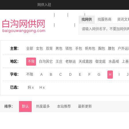
网供入驻
美图秀秀
音乐盒
活动报名
找网供
找服务商
资讯文
收藏本站
下载到桌面
在线客服
主营：
全部
女包
双背
男包
钱包
手包
帆布包
胸包
腰包
户外运
地区：
不限
白沟其它
王庄
老联运
天成嘉园
御龙庭
水晶域
上善
字母：
不限
A
B
C
D
E
F
G
H
I
J
已选：
妈 x
H x
排序：
默认
热度最多
本站推荐
最新更新