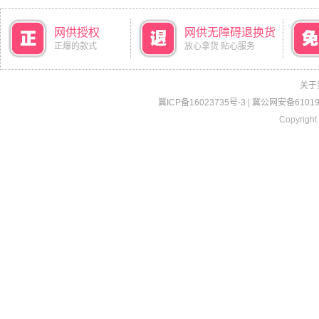
网供授权
网供无障碍退换货
正爆的款式
放心拿货 贴心服务
关于
冀ICP备16023735号-3
|
冀公网安备610190
Copyright