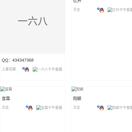
亿升
王庄
一六八
QQ：434347368
上善花都
宜霖
阳颖
王庄
王庄