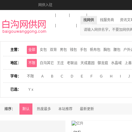
网供入驻
美图秀秀
音乐盒
活动报名
找网供
找服务商
资讯文
收藏本站
下载到桌面
在线客服
主营：
全部
女包
双背
男包
钱包
手包
帆布包
胸包
腰包
户外
地区：
不限
白沟其它
王庄
老联运
天成嘉园
御龙庭
水晶域
上善
字母：
不限
A
B
C
D
E
F
G
H
I
J
已选：
Y x
排序：
默认
热度最多
本站推荐
最新更新