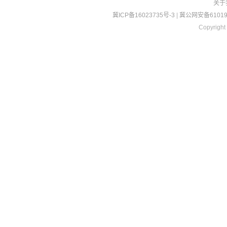
关于
冀ICP备16023735号-3
|
冀公网安备610190
Copyright