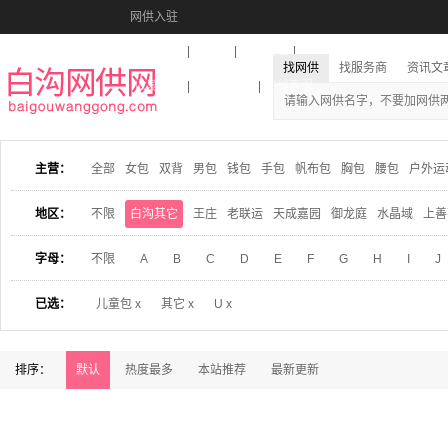
网供入驻
美图秀秀
音乐盒
活动报名
找网供
找服务商
资讯文
收藏本站
下载到桌面
在线客服
主营：
全部
女包
双背
男包
钱包
手包
帆布包
胸包
腰包
户外运
地区：
不限
白沟其它
王庄
老联运
天成嘉园
御龙庭
水晶域
上善
字母：
不限
A
B
C
D
E
F
G
H
I
J
已选：
儿童包 x
其它 x
U x
排序：
默认
热度最多
本站推荐
最新更新