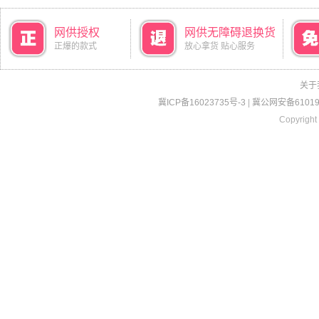
网供授权
网供无障碍退换货
正爆的款式
放心拿货 贴心服务
关于
冀ICP备16023735号-3
|
冀公网安备610190
Copyright