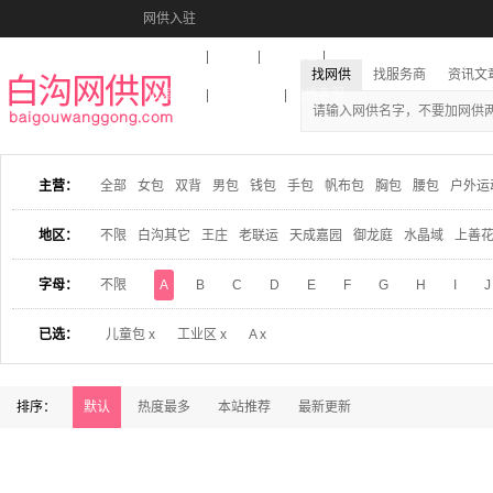
网供入驻
美图秀秀
音乐盒
活动报名
找网供
找服务商
资讯文
收藏本站
下载到桌面
在线客服
主营：
全部
女包
双背
男包
钱包
手包
帆布包
胸包
腰包
户外运
地区：
不限
白沟其它
王庄
老联运
天成嘉园
御龙庭
水晶域
上善
字母：
不限
A
B
C
D
E
F
G
H
I
J
已选：
儿童包 x
工业区 x
A x
排序：
默认
热度最多
本站推荐
最新更新