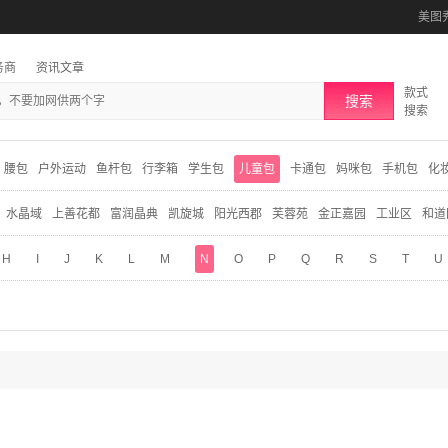
美图
务商
资讯文章
款式
搜索
搜索
腰包
户外运动
鱼杆包
行李箱
学生包
儿童包
卡通包
妈咪包
手机包
化
水晶域
上善花都
富润晶典
凯旋城
阳光西郡
芙蓉苑
金正嘉园
工业区
和道
H
I
J
K
L
M
N
O
P
Q
R
S
T
U