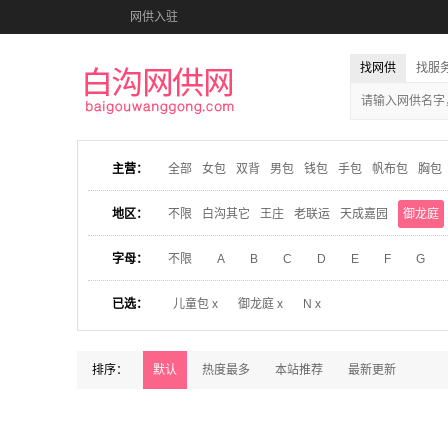
网供入驻
找网供
找服
主营：
全部
女包
双背
男包
钱包
手包
帆布包
胸包
地区：
不限
白沟其它
王庄
老联运
天成嘉园
御龙庭
字母：
不限
A
B
C
D
E
F
G
已选：
儿童包 x
御龙庭 x
N x
排序：
默认
热度最多
本站推荐
最新更新