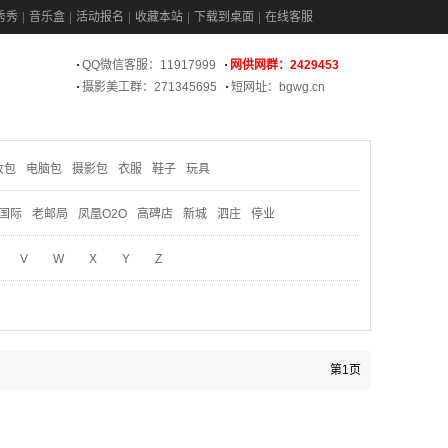
秀秀
音乐盒
活动报名
收藏本站
下载到桌面
在线客服
QQ微信客服：11917999
网供网群：2429453
摄影美工群：271345695
短网址：bgwg.cn
妆包
电脑包
摄影包
衣服
鞋子
玩具
国际
老邮局
凤凰O2O
高碑店
新城
泗庄
停业
V
W
X
Y
Z
第1页