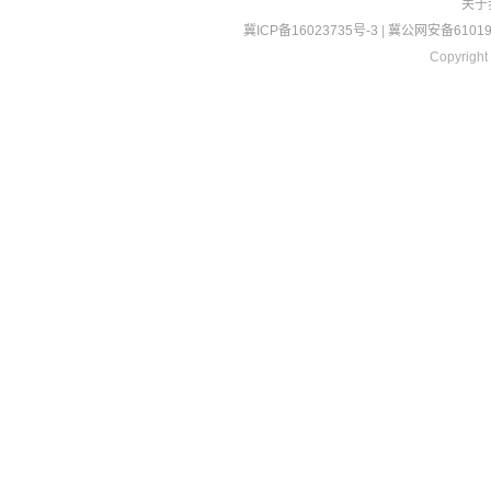
关于
冀ICP备16023735号-3
|
冀公网安备610190
Copyright