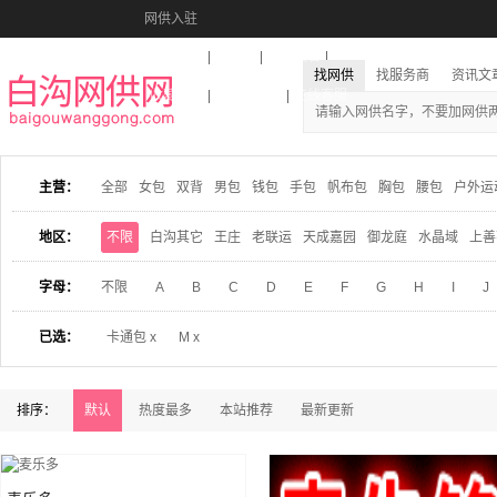
网供入驻
美图秀秀
音乐盒
活动报名
找网供
找服务商
资讯文
收藏本站
下载到桌面
在线客服
主营：
全部
女包
双背
男包
钱包
手包
帆布包
胸包
腰包
户外运
地区：
不限
白沟其它
王庄
老联运
天成嘉园
御龙庭
水晶域
上善
字母：
不限
A
B
C
D
E
F
G
H
I
J
已选：
卡通包 x
M x
排序：
默认
热度最多
本站推荐
最新更新