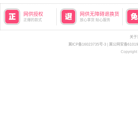
网供授权
网供无障碍退换货
正爆的款式
放心拿货 贴心服务
关于
冀ICP备16023735号-3
|
冀公网安备610190
Copyright