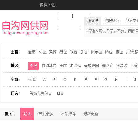
网供入驻
美图秀秀
音乐盒
活动报名
找网供
找服务商
资讯文
收藏本站
下载到桌面
在线客服
主营：
全部
女包
双背
男包
钱包
手包
帆布包
胸包
腰包
户外运
地区：
不限
白沟其它
王庄
老联运
天成嘉园
御龙庭
水晶域
上善
字母：
不限
A
B
C
D
E
F
G
H
I
J
已选：
首饰化妆包 x
M x
排序：
默认
热度最多
本站推荐
最新更新