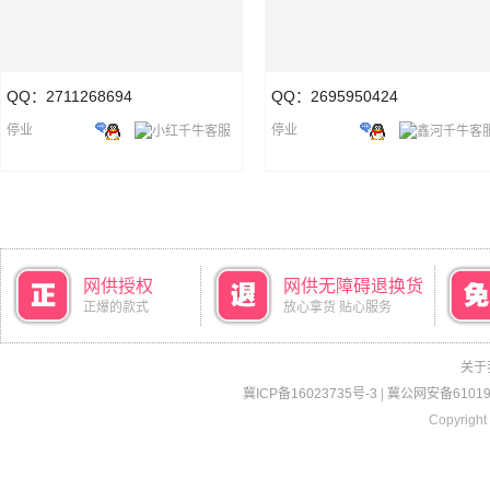
QQ：2711268694
QQ：2695950424
停业
停业
网供授权
网供无障碍退换货
正爆的款式
放心拿货 贴心服务
关于
冀ICP备16023735号-3
|
冀公网安备610190
Copyright