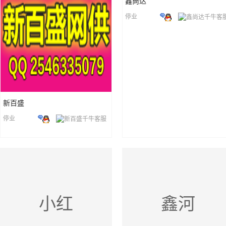
鑫尚达
停业
新百盛
停业
小红
鑫河