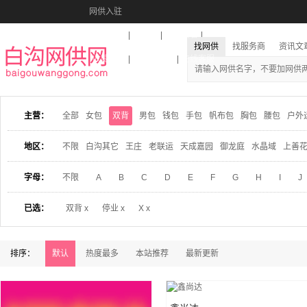
网供入驻
美图秀秀
音乐盒
活动报名
找网供
找服务商
资讯文
收藏本站
下载到桌面
在线客服
主营：
全部
女包
双背
男包
钱包
手包
帆布包
胸包
腰包
户外
地区：
不限
白沟其它
王庄
老联运
天成嘉园
御龙庭
水晶域
上善
字母：
不限
A
B
C
D
E
F
G
H
I
J
已选：
双背 x
停业 x
X x
排序：
默认
热度最多
本站推荐
最新更新