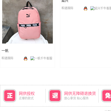
延兴
和道国际
一帆
和道国际
网供授权
网供无障碍退换货
正爆的款式
放心拿货 贴心服务