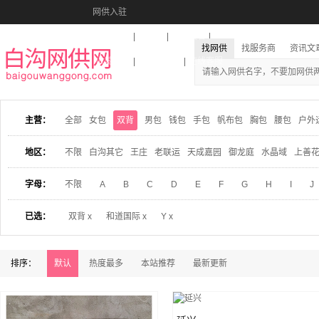
网供入驻
美图秀秀
音乐盒
活动报名
找网供
找服务商
资讯文
收藏本站
下载到桌面
在线客服
主营：
全部
女包
双背
男包
钱包
手包
帆布包
胸包
腰包
户外
地区：
不限
白沟其它
王庄
老联运
天成嘉园
御龙庭
水晶域
上善
字母：
不限
A
B
C
D
E
F
G
H
I
J
已选：
双背 x
和道国际 x
Y x
排序：
默认
热度最多
本站推荐
最新更新