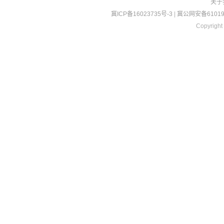
关于
冀ICP备16023735号-3
|
冀公网安备610190
Copyright