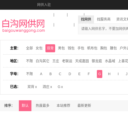
网供入驻
美图秀秀
音乐盒
活动报名
找网供
找服务商
资讯文
收藏本站
下载到桌面
在线客服
主营：
全部
女包
双背
男包
钱包
手包
帆布包
胸包
腰包
户外
地区：
不限
白沟其它
王庄
老联运
天成嘉园
御龙庭
水晶域
上善
字母：
不限
A
B
C
D
E
F
G
H
I
J
已选：
双背 x
泗庄 x
G x
排序：
默认
热度最多
本站推荐
最新更新