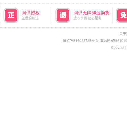
网供授权
网供无障碍退换货
正爆的款式
放心拿货 贴心服务
关于
冀ICP备16023735号-3
|
冀公网安备610190
Copyright