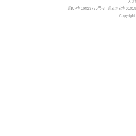
关于
冀ICP备16023735号-3
|
冀公网安备610190
Copyright