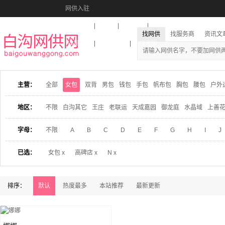
网供入驻
美图秀秀
音乐盒
活动报名
找网供
找服务商
资讯文
收藏本站
下载到桌面
在线客服
主营：
全部
女包
双背
男包
钱包
手包
帆布包
胸包
腰包
户外
地区：
不限
白沟其它
王庄
老联运
天成嘉园
御龙庭
水晶域
上善
字母：
不限
A
B
C
D
E
F
G
H
I
J
已选：
女包 x
高碑店 x
N x
排序：
默认
热度最多
本站推荐
最新更新