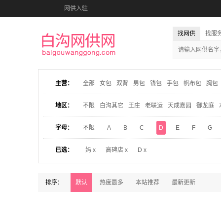
网供入驻
找网供
找服
主营：
全部
女包
双背
男包
钱包
手包
帆布包
胸包
地区：
不限
白沟其它
王庄
老联运
天成嘉园
御龙庭
字母：
不限
A
B
C
D
E
F
G
已选：
妈 x
高碑店 x
D x
排序：
默认
热度最多
本站推荐
最新更新