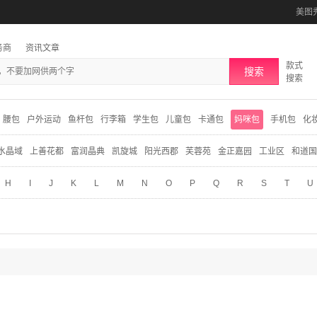
美图
务商
资讯文章
款式
搜索
搜索
腰包
户外运动
鱼杆包
行李箱
学生包
儿童包
卡通包
妈咪包
手机包
化
水晶域
上善花都
富润晶典
凯旋城
阳光西郡
芙蓉苑
金正嘉园
工业区
和道国
H
I
J
K
L
M
N
O
P
Q
R
S
T
U