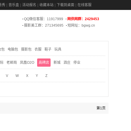
秀秀
音乐盒
活动报名
收藏本站
下载到桌面
在线客服
QQ微信客服：11917999
网供网群：2429453
摄影美工群：271345695
短网址：bgwg.cn
妆包
电脑包
摄影包
衣服
鞋子
玩具
际
老邮局
凤凰O2O
高碑店
新城
泗庄
停业
V
W
X
Y
Z
第1页