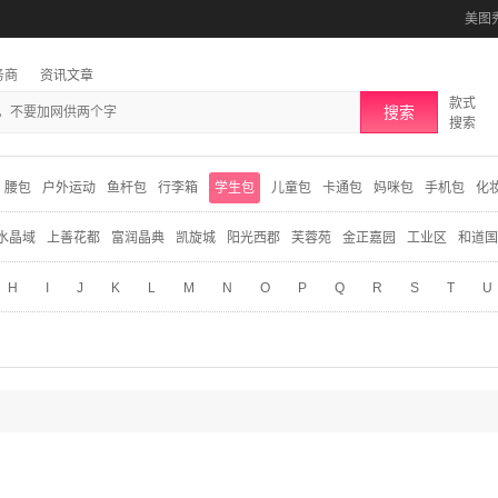
美图
务商
资讯文章
款式
搜索
搜索
腰包
户外运动
鱼杆包
行李箱
学生包
儿童包
卡通包
妈咪包
手机包
化
水晶域
上善花都
富润晶典
凯旋城
阳光西郡
芙蓉苑
金正嘉园
工业区
和道国
H
I
J
K
L
M
N
O
P
Q
R
S
T
U