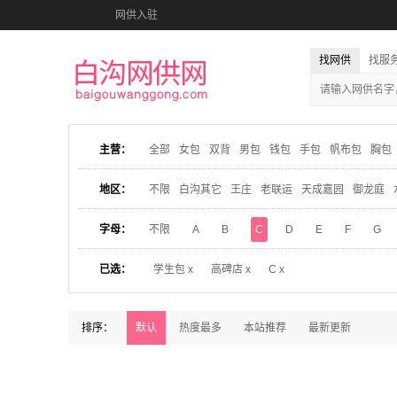
网供入驻
找网供
找服
主营：
全部
女包
双背
男包
钱包
手包
帆布包
胸包
地区：
不限
白沟其它
王庄
老联运
天成嘉园
御龙庭
字母：
不限
A
B
C
D
E
F
G
已选：
学生包 x
高碑店 x
C x
排序：
默认
热度最多
本站推荐
最新更新