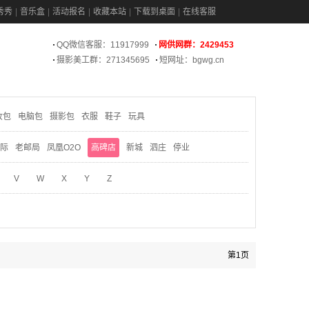
秀秀
音乐盒
活动报名
收藏本站
下载到桌面
在线客服
QQ微信客服：11917999
网供网群：2429453
摄影美工群：271345695
短网址：bgwg.cn
妆包
电脑包
摄影包
衣服
鞋子
玩具
际
老邮局
凤凰O2O
高碑店
新城
泗庄
停业
V
W
X
Y
Z
第1页