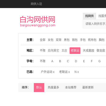
网供入驻
找网供
找服
主营：
全部
女包
双背
男包
钱包
手包
帆布包
胸包
地区：
不限
白沟其它
王庄
老联运
天成嘉园
御龙庭
字母：
不限
A
B
C
D
E
F
G
已选：
户外运动 x
老联运 x
N x
排序：
默认
热度最多
本站推荐
最新更新