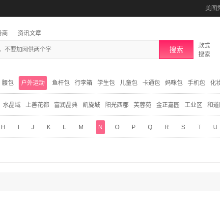
美图
务商
资讯文章
款式
搜索
搜索
腰包
户外运动
鱼杆包
行李箱
学生包
儿童包
卡通包
妈咪包
手机包
化
水晶域
上善花都
富润晶典
凯旋城
阳光西郡
芙蓉苑
金正嘉园
工业区
和道
H
I
J
K
L
M
N
O
P
Q
R
S
T
U