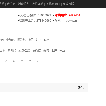
秀秀
音乐盒
活动报名
收藏本站
下载到桌面
在线客服
QQ微信客服：11917999
网供网群：2429453
摄影美工群：271345695
短网址：bgwg.cn
妆包
电脑包
摄影包
衣服
鞋子
玩具
国际
老邮局
凤凰O2O
高碑店
新城
泗庄
停业
V
W
X
Y
Z
第1页