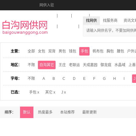
网供入驻
美图秀秀
音乐盒
活动报名
找网供
找服务商
资讯文
收藏本站
下载到桌面
在线客服
主营：
全部
女包
双背
男包
钱包
手包
帆布包
胸包
腰包
户外
地区：
不限
白沟其它
王庄
老联运
天成嘉园
御龙庭
水晶域
上善
字母：
不限
A
B
C
D
E
F
G
H
I
J
已选：
手包 x
其它 x
J x
排序：
默认
热度最多
本站推荐
最新更新