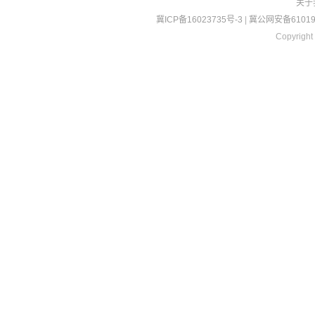
关于
冀ICP备16023735号-3
|
冀公网安备610190
Copyright