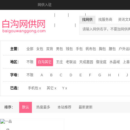
网供入驻
美图秀秀
音乐盒
活动报名
找网供
找服务商
资讯文
收藏本站
下载到桌面
在线客服
主营：
全部
女包
双背
男包
钱包
手包
帆布包
胸包
腰包
户外运
地区：
不限
白沟其它
王庄
老联运
天成嘉园
御龙庭
水晶域
上善
字母：
不限
A
B
C
D
E
F
G
H
I
J
已选：
手机包 x
其它 x
Y x
排序：
默认
热度最多
本站推荐
最新更新