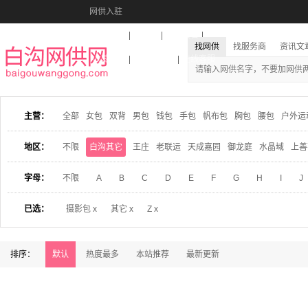
网供入驻
美图秀秀
音乐盒
活动报名
找网供
找服务商
资讯文
收藏本站
下载到桌面
在线客服
主营：
全部
女包
双背
男包
钱包
手包
帆布包
胸包
腰包
户外运
地区：
不限
白沟其它
王庄
老联运
天成嘉园
御龙庭
水晶域
上善
字母：
不限
A
B
C
D
E
F
G
H
I
J
已选：
摄影包 x
其它 x
Z x
排序：
默认
热度最多
本站推荐
最新更新