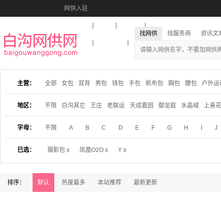
网供入驻
美图秀秀
音乐盒
活动报名
找网供
找服务商
资讯文
收藏本站
下载到桌面
在线客服
主营：
全部
女包
双背
男包
钱包
手包
帆布包
胸包
腰包
户外运
地区：
不限
白沟其它
王庄
老联运
天成嘉园
御龙庭
水晶域
上善
字母：
不限
A
B
C
D
E
F
G
H
I
J
已选：
摄影包 x
凤凰O2O x
Y x
排序：
默认
热度最多
本站推荐
最新更新