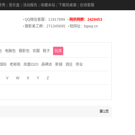
秀秀
音乐盒
活动报名
收藏本站
下载到桌面
在线客服
QQ微信客服：11917999
网供网群：2429453
摄影美工群：271345695
短网址：bgwg.cn
包
电脑包
摄影包
衣服
鞋子
玩具
国际
老邮局
凤凰O2O
高碑店
新城
泗庄
停业
V
W
X
Y
Z
第1页