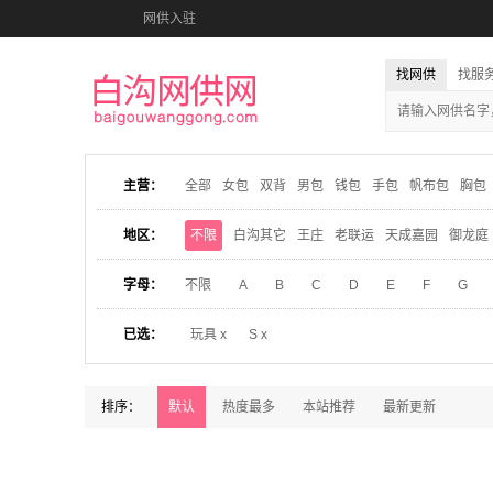
网供入驻
找网供
找服
主营：
全部
女包
双背
男包
钱包
手包
帆布包
胸包
地区：
不限
白沟其它
王庄
老联运
天成嘉园
御龙庭
字母：
不限
A
B
C
D
E
F
G
已选：
玩具 x
S x
排序：
默认
热度最多
本站推荐
最新更新