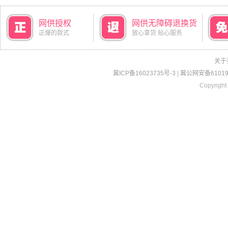
网供授权
网供无障碍退换货
正爆的款式
放心拿货 贴心服务
关于
冀ICP备16023735号-3
|
冀公网安备610190
Copyright