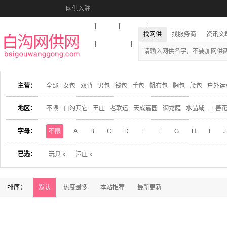
网供入驻
美图秀秀
音乐盒
活动报名
找网供
找服务商
资讯文
收藏本站
下载到桌面
在线客服
主营：
全部
女包
双背
男包
钱包
手包
帆布包
胸包
腰包
户外运
地区：
不限
白沟其它
王庄
老联运
天成嘉园
御龙庭
水晶域
上善
字母：
不限
A
B
C
D
E
F
G
H
I
J
已选：
玩具 x
泗庄 x
排序：
默认
热度最多
本站推荐
最新更新