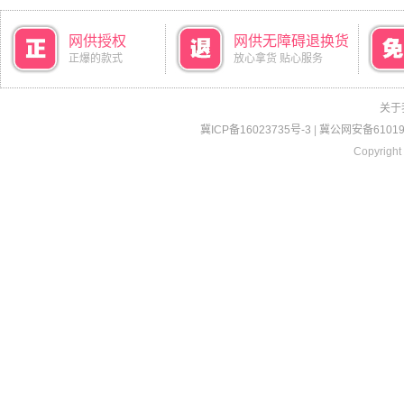
网供授权
网供无障碍退换货
正爆的款式
放心拿货 贴心服务
关于
冀ICP备16023735号-3
|
冀公网安备610190
Copyright