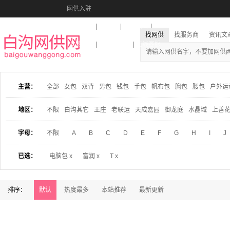
网供入驻
美图秀秀
音乐盒
活动报名
找网供
找服务商
资讯文
收藏本站
下载到桌面
在线客服
主营：
全部
女包
双背
男包
钱包
手包
帆布包
胸包
腰包
户外运
地区：
不限
白沟其它
王庄
老联运
天成嘉园
御龙庭
水晶域
上善
字母：
不限
A
B
C
D
E
F
G
H
I
J
已选：
电脑包 x
富润 x
T x
排序：
默认
热度最多
本站推荐
最新更新