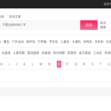
美图
务商
资讯文章
款式
搜索
搜索
包
腰包
户外运动
鱼杆包
行李箱
学生包
儿童包
卡通包
妈咪包
手机包
化
水晶域
上善花都
富润晶典
凯旋城
阳光西郡
芙蓉苑
金正嘉园
工业区
和道
H
I
J
K
L
M
N
O
P
Q
R
S
T
U