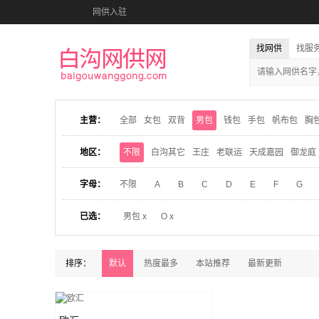
网供入驻
找网供
找服
主营：
全部
女包
双背
男包
钱包
手包
帆布包
胸
地区：
不限
白沟其它
王庄
老联运
天成嘉园
御龙庭
字母：
不限
A
B
C
D
E
F
G
已选：
男包 x
O x
排序：
默认
热度最多
本站推荐
最新更新