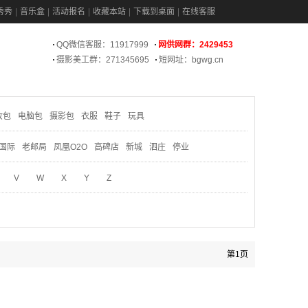
秀秀
音乐盒
活动报名
收藏本站
下载到桌面
在线客服
QQ微信客服：11917999
网供网群：2429453
摄影美工群：271345695
短网址：bgwg.cn
妆包
电脑包
摄影包
衣服
鞋子
玩具
国际
老邮局
凤凰O2O
高碑店
新城
泗庄
停业
V
W
X
Y
Z
第1页