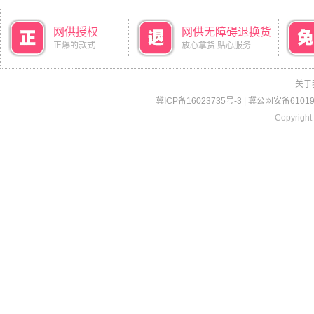
网供授权
网供无障碍退换货
正爆的款式
放心拿货 贴心服务
关于
冀ICP备16023735号-3
|
冀公网安备610190
Copyright