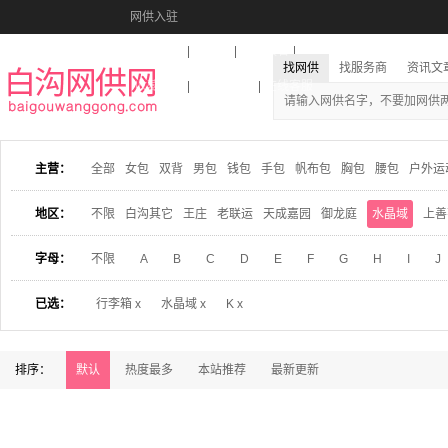
网供入驻
美图秀秀
音乐盒
活动报名
找网供
找服务商
资讯文
收藏本站
下载到桌面
在线客服
主营：
全部
女包
双背
男包
钱包
手包
帆布包
胸包
腰包
户外运
地区：
不限
白沟其它
王庄
老联运
天成嘉园
御龙庭
水晶域
上善
字母：
不限
A
B
C
D
E
F
G
H
I
J
已选：
行李箱 x
水晶域 x
K x
排序：
默认
热度最多
本站推荐
最新更新