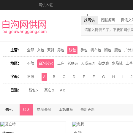
网供入驻
美图秀秀
音乐盒
活动报名
找网供
找服务商
资讯文
收藏本站
下载到桌面
在线客服
主营：
全部
女包
双背
男包
钱包
手包
帆布包
胸包
腰包
户外
地区：
不限
白沟其它
王庄
老联运
天成嘉园
御龙庭
水晶域
上善
字母：
不限
A
B
C
D
E
F
G
H
I
J
已选：
钱包 x
其它 x
A x
排序：
默认
热度最多
本站推荐
最新更新