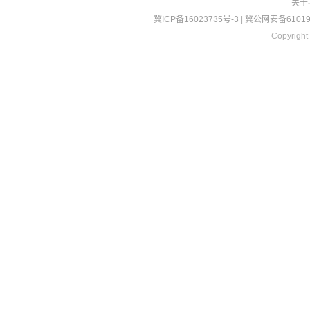
关于
冀ICP备16023735号-3
|
冀公网安备610190
Copyright