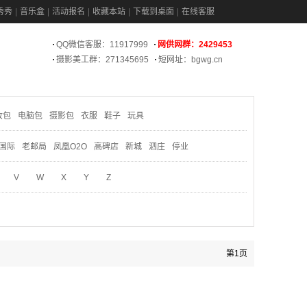
秀秀
音乐盒
活动报名
收藏本站
下载到桌面
在线客服
QQ微信客服：11917999
网供网群：2429453
摄影美工群：271345695
短网址：bgwg.cn
妆包
电脑包
摄影包
衣服
鞋子
玩具
国际
老邮局
凤凰O2O
高碑店
新城
泗庄
停业
V
W
X
Y
Z
第1页