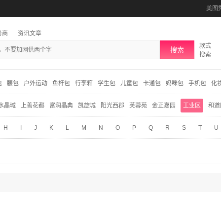
美图
务商
资讯文章
款式
搜索
搜索
包
腰包
户外运动
鱼杆包
行李箱
学生包
儿童包
卡通包
妈咪包
手机包
化
水晶域
上善花都
富润晶典
凯旋城
阳光西郡
芙蓉苑
金正嘉园
工业区
和道
H
I
J
K
L
M
N
O
P
Q
R
S
T
U