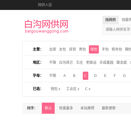
网供入驻
找网供
找服
主营：
全部
女包
双背
男包
钱包
手包
帆布包
胸
地区：
不限
白沟其它
王庄
老联运
天成嘉园
御龙庭
字母：
不限
A
B
C
D
E
F
G
已选：
钱包 x
工业区 x
C x
排序：
默认
热度最多
本站推荐
最新更新