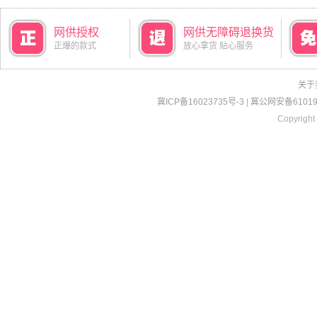
网供授权
网供无障碍退换货
正爆的款式
放心拿货 贴心服务
关于
冀ICP备16023735号-3
|
冀公网安备610190
Copyright