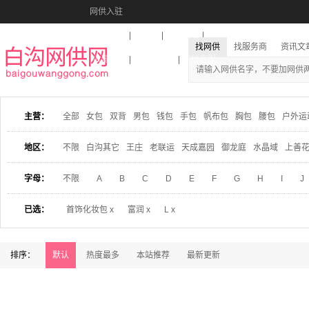
网供入驻
美图秀秀
音乐盒
活动报名
找网供
找服务商
资讯文
收藏本站
下载到桌面
在线客服
主营：
全部
女包
双背
男包
钱包
手包
帆布包
胸包
腰包
户外运
地区：
不限
白沟其它
王庄
老联运
天成嘉园
御龙庭
水晶域
上善
字母：
不限
A
B
C
D
E
F
G
H
I
J
已选：
首饰化妆包 x
富润 x
L x
排序：
默认
热度最多
本站推荐
最新更新