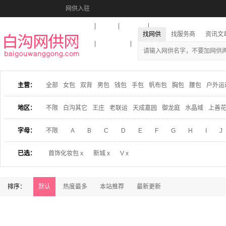
网供入驻
美图秀秀
音乐盒
活动报名
找网供
找服务商
资讯文
收藏本站
下载到桌面
在线客服
主营：
全部
女包
双背
男包
钱包
手包
帆布包
胸包
腰包
户外运
地区：
不限
白沟其它
王庄
老联运
天成嘉园
御龙庭
水晶域
上善
字母：
不限
A
B
C
D
E
F
G
H
I
J
已选：
首饰化妆包 x
新城 x
V x
排序：
默认
热度最多
本站推荐
最新更新