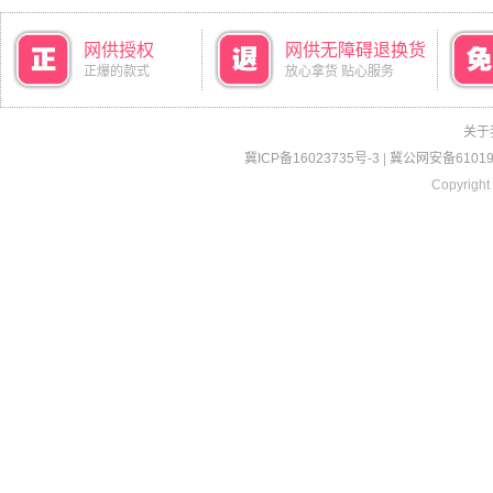
网供授权
网供无障碍退换货
正爆的款式
放心拿货 贴心服务
关于
冀ICP备16023735号-3
|
冀公网安备610190
Copyright