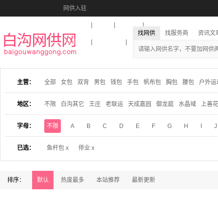
网供入驻
美图秀秀
音乐盒
活动报名
找网供
找服务商
资讯文
收藏本站
下载到桌面
在线客服
主营：
全部
女包
双背
男包
钱包
手包
帆布包
胸包
腰包
户外运
地区：
不限
白沟其它
王庄
老联运
天成嘉园
御龙庭
水晶域
上善
字母：
不限
A
B
C
D
E
F
G
H
I
J
已选：
鱼杆包 x
停业 x
排序：
默认
热度最多
本站推荐
最新更新