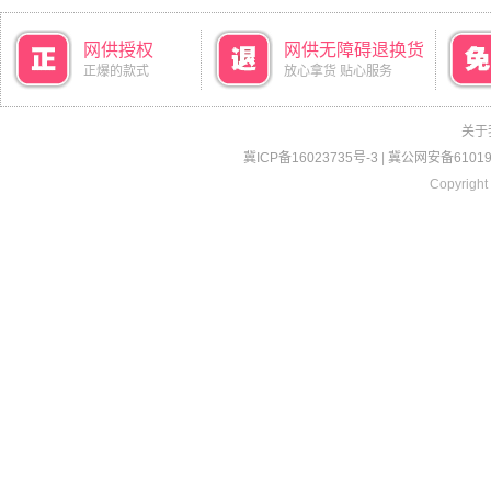
网供授权
网供无障碍退换货
正爆的款式
放心拿货 贴心服务
关于
冀ICP备16023735号-3
|
冀公网安备610190
Copyright