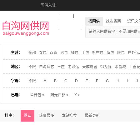
网供入驻
美图秀秀
音乐盒
活动报名
找网供
找服务商
资讯文
收藏本站
下载到桌面
在线客服
主营：
全部
女包
双背
男包
钱包
手包
帆布包
胸包
腰包
户外运
地区：
不限
白沟其它
王庄
老联运
天成嘉园
御龙庭
水晶域
上善
字母：
不限
A
B
C
D
E
F
G
H
I
J
已选：
鱼杆包 x
阳光西郡 x
X x
排序：
默认
热度最多
本站推荐
最新更新