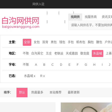
网供入驻
美图秀秀
音乐盒
活动报名
找网供
找服务商
资讯文
收藏本站
下载到桌面
在线客服
主营：
全部
女包
双背
男包
钱包
手包
帆布包
胸包
腰包
户外
地区：
不限
白沟其它
王庄
老联运
天成嘉园
御龙庭
水晶域
上善
字母：
不限
A
B
C
D
E
F
G
H
I
J
已选：
水晶域 x
R x
排序：
默认
热度最多
本站推荐
最新更新