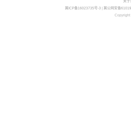
关于
冀ICP备16023735号-3
|
冀公网安备610190
Copyright