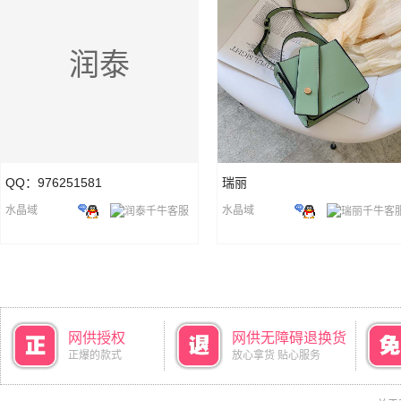
润泰
QQ：976251581
瑞丽
水晶域
水晶域
网供授权
网供无障碍退换货
正爆的款式
放心拿货 贴心服务