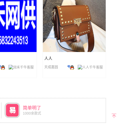
人人
天成嘉园
简单明了
1000余款式
返回