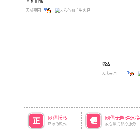
人和佰俪
天成嘉园
瑞达
天成嘉园
网供授权
网供无障碍退换
正爆的款式
放心拿货 贴心服务