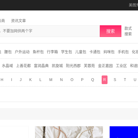
美图
务商
资讯文章
款式
搜索
搜索
包
腰包
户外运动
鱼杆包
行李箱
学生包
儿童包
卡通包
妈咪包
手机包
化
水晶域
上善花都
富润晶典
凯旋城
阳光西郡
芙蓉苑
金正嘉园
工业区
和道
H
I
J
K
L
M
N
O
P
Q
R
S
T
U