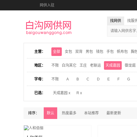
网供入驻
找网供
找服
主营：
全部
女包
双背
男包
钱包
手包
帆布包
胸
地区：
不限
白沟其它
王庄
老联运
天成嘉园
御龙庭
字母：
不限
A
B
C
D
E
F
G
已选：
天成嘉园 x
R x
排序：
默认
热度最多
本站推荐
最新更新