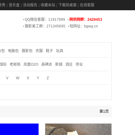
秀秀
音乐盒
活动报名
收藏本站
下载到桌面
在线客服
QQ微信客服：11917999
网供网群：2429453
摄影美工群：271345695
短网址：bgwg.cn
妆包
电脑包
摄影包
衣服
鞋子
玩具
国际
老邮局
凤凰O2O
高碑店
新城
泗庄
停业
V
W
X
Y
Z
第1页