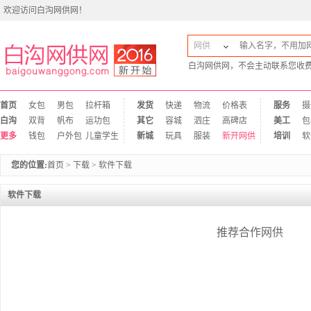
欢迎访问白沟网供网！
网供
白沟网供网，不会主动联系您收
首页
女包
男包
拉杆箱
发货
快递
物流
价格表
服务
摄
白沟
双背
帆布
运功包
其它
容城
泗庄
高碑店
美工
包
更多
钱包
户外包
儿童学生
新城
玩具
服装
新开网供
培训
软
您的位置:
首页
>
下载
>
软件下载
软件下载
推荐合作网供