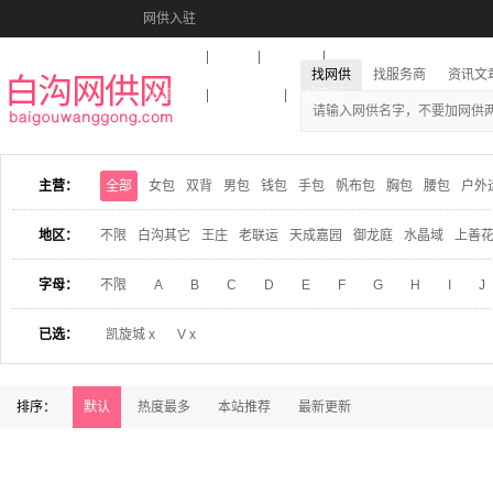
网供入驻
美图秀秀
音乐盒
活动报名
找网供
找服务商
资讯文
收藏本站
下载到桌面
在线客服
主营：
全部
女包
双背
男包
钱包
手包
帆布包
胸包
腰包
户外
地区：
不限
白沟其它
王庄
老联运
天成嘉园
御龙庭
水晶域
上善
字母：
不限
A
B
C
D
E
F
G
H
I
J
已选：
凯旋城 x
V x
排序：
默认
热度最多
本站推荐
最新更新