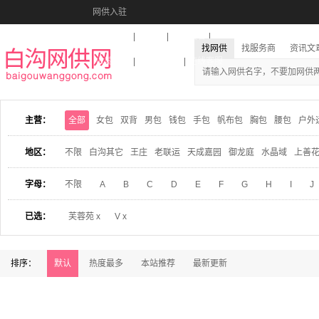
网供入驻
美图秀秀
音乐盒
活动报名
找网供
找服务商
资讯文
收藏本站
下载到桌面
在线客服
主营：
全部
女包
双背
男包
钱包
手包
帆布包
胸包
腰包
户外
地区：
不限
白沟其它
王庄
老联运
天成嘉园
御龙庭
水晶域
上善
字母：
不限
A
B
C
D
E
F
G
H
I
J
已选：
芙蓉苑 x
V x
排序：
默认
热度最多
本站推荐
最新更新