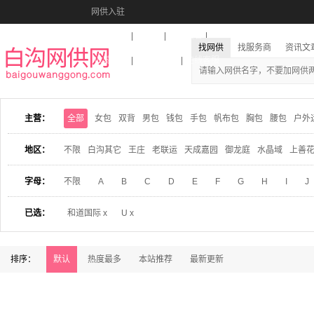
网供入驻
美图秀秀
音乐盒
活动报名
找网供
找服务商
资讯文
收藏本站
下载到桌面
在线客服
主营：
全部
女包
双背
男包
钱包
手包
帆布包
胸包
腰包
户外
地区：
不限
白沟其它
王庄
老联运
天成嘉园
御龙庭
水晶域
上善
字母：
不限
A
B
C
D
E
F
G
H
I
J
已选：
和道国际 x
U x
排序：
默认
热度最多
本站推荐
最新更新