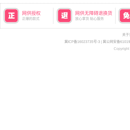
网供授权
网供无障碍退换货
正爆的款式
放心拿货 贴心服务
关于
冀ICP备16023735号-3
|
冀公网安备610190
Copyright