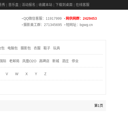
秀秀
音乐盒
活动报名
收藏本站
下载到桌面
在线客服
QQ微信客服：11917999
网供网群：2429453
摄影美工群：271345695
短网址：bgwg.cn
妆包
电脑包
摄影包
衣服
鞋子
玩具
国际
老邮局
凤凰O2O
高碑店
新城
泗庄
停业
V
W
X
Y
Z
第1页