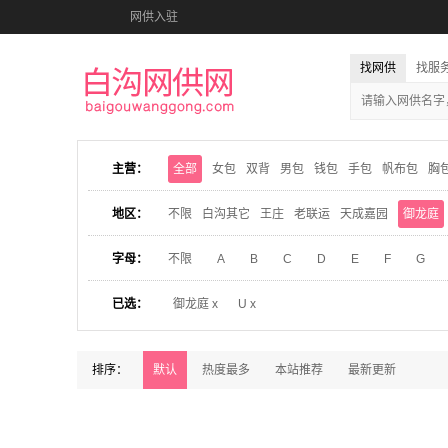
网供入驻
找网供
找服
主营：
全部
女包
双背
男包
钱包
手包
帆布包
胸
地区：
不限
白沟其它
王庄
老联运
天成嘉园
御龙庭
字母：
不限
A
B
C
D
E
F
G
已选：
御龙庭 x
U x
排序：
默认
热度最多
本站推荐
最新更新