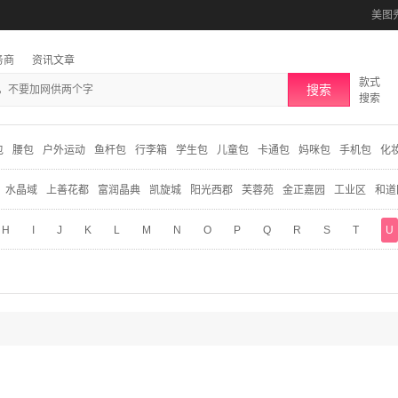
美图
务商
资讯文章
款式
搜索
搜索
包
腰包
户外运动
鱼杆包
行李箱
学生包
儿童包
卡通包
妈咪包
手机包
化
水晶域
上善花都
富润晶典
凯旋城
阳光西郡
芙蓉苑
金正嘉园
工业区
和道
H
I
J
K
L
M
N
O
P
Q
R
S
T
U