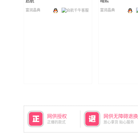
启航
晴熙
富润晶典
富润晶典
网供授权
网供无障碍退换
正爆的款式
放心拿货 贴心服务