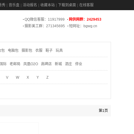
秀秀
音乐盒
活动报名
收藏本站
下载到桌面
在线客服
QQ微信客服：11917999
网供网群：2429453
摄影美工群：271345695
短网址：bgwg.cn
妆包
电脑包
摄影包
衣服
鞋子
玩具
国际
老邮局
凤凰O2O
高碑店
新城
泗庄
停业
V
W
X
Y
Z
第1页