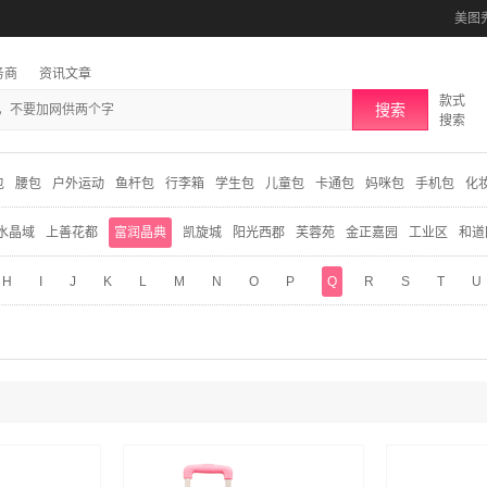
美图
务商
资讯文章
款式
搜索
搜索
包
腰包
户外运动
鱼杆包
行李箱
学生包
儿童包
卡通包
妈咪包
手机包
化
水晶域
上善花都
富润晶典
凯旋城
阳光西郡
芙蓉苑
金正嘉园
工业区
和道
H
I
J
K
L
M
N
O
P
Q
R
S
T
U