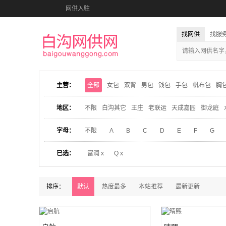
网供入驻
找网供
找服
主营：
全部
女包
双背
男包
钱包
手包
帆布包
胸
地区：
不限
白沟其它
王庄
老联运
天成嘉园
御龙庭
字母：
不限
A
B
C
D
E
F
G
已选：
富润 x
Q x
排序：
默认
热度最多
本站推荐
最新更新