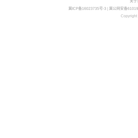
关于
冀ICP备16023735号-3
|
冀公网安备610190
Copyright