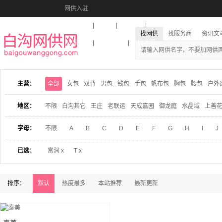
网供入驻
美图秀秀
音乐盒
活动报名
找网供
找服务商
资讯文
收藏本站
下载到桌面
在线客服
主营：
全部
女包
双背
男包
钱包
手包
帆布包
胸包
腰包
户外
地区：
不限
白沟其它
王庄
老联运
天成嘉园
御龙庭
水晶域
上善
字母：
不限
A
B
C
D
E
F
G
H
I
J
已选：
富润 x
T x
排序：
默认
热度最多
本站推荐
最新更新